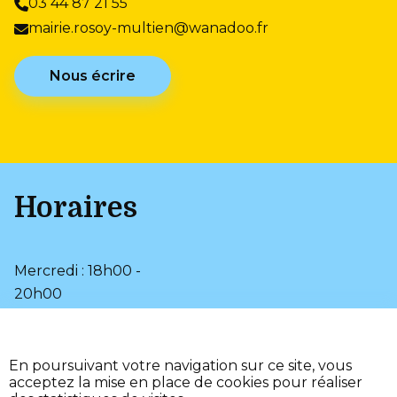
03 44 87 21 55
mairie.rosoy-multien@wanadoo.fr
Nous écrire
Horaires
Mercredi : 18h00 -
20h00
Samedi : 9h00 - 12h00
•
Plan du site
En poursuivant votre navigation sur ce site, vous
•
Mentions légales
acceptez la mise en place de cookies pour réaliser
•
•
Page d’aide
Accessibilité