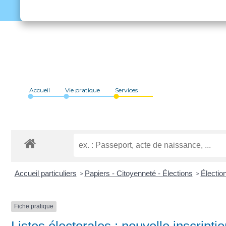
Accueil
Vie pratique
Services
Accueil particuliers
Papiers - Citoyenneté - Élections
Électio
>
>
Fiche pratique
Listes électorales : nouvelle inscripti