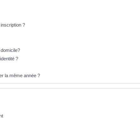
inscription ?
e domicile?
'identité ?
voter la même année ?
nt