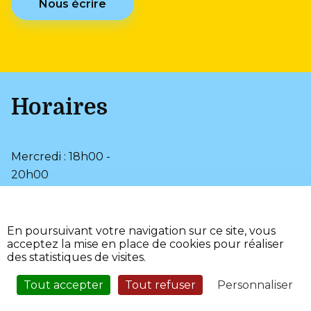
Nous écrire
Horaires
Mercredi : 18h00 -
20h00
Samedi : 9h00 - 12h00
•
Plan du site
En poursuivant votre navigation sur ce site, vous
•
Mentions légales
acceptez la mise en place de cookies pour réaliser
•
•
Page d’aide
Accessibilité
des statistiques de visites.
•
Fièrement propulsé par
l'Adico
Tout accepter
Tout refuser
Personnaliser
Service Sécurisé