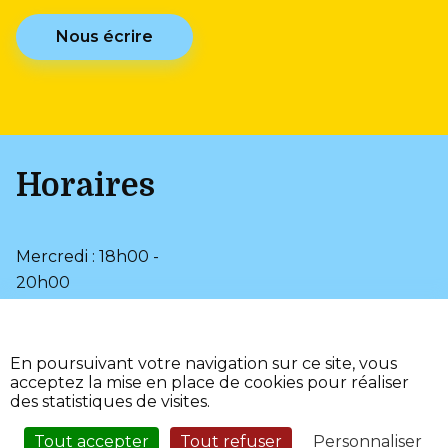
Nous écrire
Horaires
Mercredi : 18h00 -
20h00
Samedi : 9h00 - 12h00
•
Plan du site
En poursuivant votre navigation sur ce site, vous
•
Mentions légales
acceptez la mise en place de cookies pour réaliser
•
•
Page d’aide
Accessibilité
des statistiques de visites.
•
Fièrement propulsé par
l'Adico
Tout accepter
Tout refuser
Personnaliser