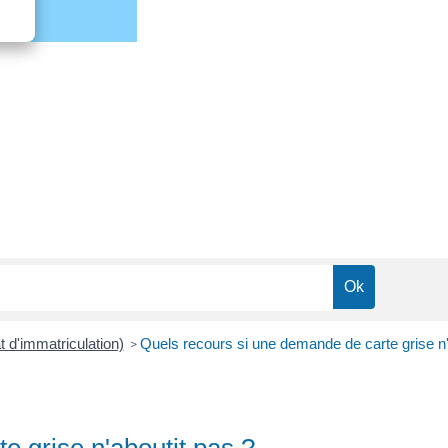
at d'immatriculation)
Quels recours si une demande de carte grise n'
>
e grise n'aboutit pas ?