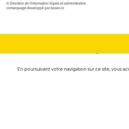
©
Direction de l'information légale et administrative
comarquage developpé par
baseo.io
Adresse
En poursuivant votre navigation sur ce site, vous ac
2 Grande rue
60620 Rosoy-en-M
03 44 87 21 55
mairie.rosoy-mu
Nous écrire