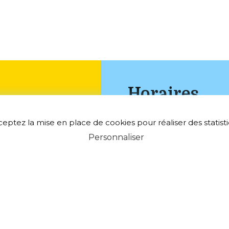
Horaires
ceptez la mise en place de cookies pour réaliser des statistiq
Mercredi : 18h00 - 20h0
Personnaliser
Samedi : 9h00 - 12h00
ultien
•
•
Plan du site
Mentions légales
•
Fièrement propulsé par l'Adico
ltien@wanadoo.fr