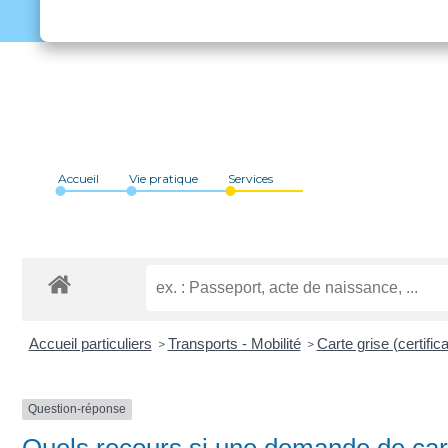
Accueil
Vie pratique
Services
Accueil particuliers
Transports - Mobilité
Carte grise (certific
>
>
Question-réponse
Quels recours si une demande de cart