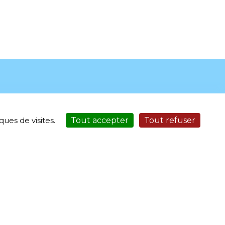
ues de visites.
Tout accepter
Tout refuser
0
•
•
Page d’aide
Accessibilité
Service Sécurisé