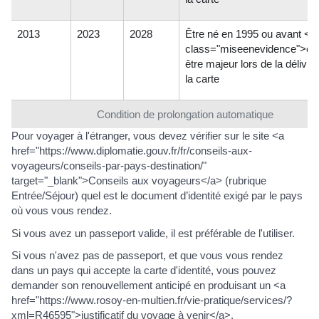
2013
2023
2028
Être né en 1995 ou avant <s
class="miseenevidence">et
être majeur lors de la délivr
la carte
Condition de prolongation automatique
Pour voyager à l'étranger, vous devez vérifier sur le site <a
href="https://www.diplomatie.gouv.fr/fr/conseils-aux-
voyageurs/conseils-par-pays-destination/"
target="_blank">Conseils aux voyageurs</a> (rubrique
Entrée/Séjour) quel est le document d’identité exigé par le pays
où vous vous rendez.
Si vous avez un passeport valide, il est préférable de l'utiliser.
Si vous n'avez pas de passeport, et que vous vous rendez
dans un pays qui accepte la carte d'identité, vous pouvez
demander son renouvellement anticipé en produisant un <a
href="https://www.rosoy-en-multien.fr/vie-pratique/services/?
xml=R46595">justificatif du voyage à venir</a>.