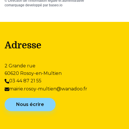
©
Direction de l'information légale et administrative
comarquage developpé par
baseo.io
Adresse
2 Grande rue
60620 Rosoy-en-Multien
03 44 87 21 55
mairie.rosoy-multien@wanadoo.fr
Nous écrire