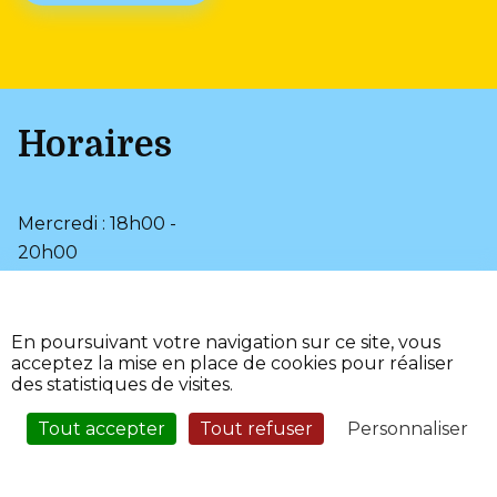
Horaires
Mercredi : 18h00 -
20h00
Samedi : 9h00 - 12h00
•
Plan du site
En poursuivant votre navigation sur ce site, vous
•
Mentions légales
acceptez la mise en place de cookies pour réaliser
•
•
Page d’aide
Accessibilité
des statistiques de visites.
•
Fièrement propulsé par
l'Adico
Tout accepter
Tout refuser
Personnaliser
Service Sécurisé