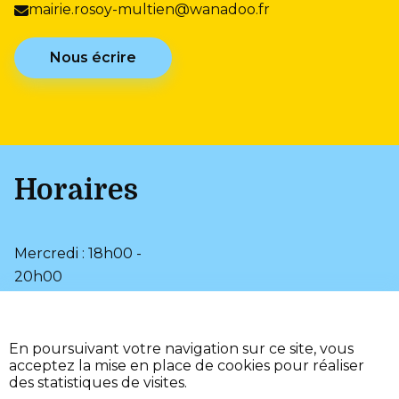
mairie.rosoy-multien@wanadoo.fr
Nous écrire
Horaires
Mercredi : 18h00 -
20h00
Samedi : 9h00 - 12h00
•
Plan du site
En poursuivant votre navigation sur ce site, vous
•
Mentions légales
acceptez la mise en place de cookies pour réaliser
•
•
Page d’aide
Accessibilité
des statistiques de visites.
•
Fièrement propulsé par