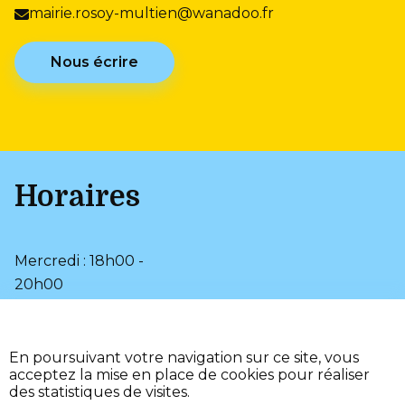
mairie.rosoy-multien@wanadoo.fr
Nous écrire
Horaires
Mercredi : 18h00 -
20h00
Samedi : 9h00 - 12h00
•
Plan du site
En poursuivant votre navigation sur ce site, vous
•
Mentions légales
acceptez la mise en place de cookies pour réaliser
•
•
Page d’aide
Accessibilité
des statistiques de visites.