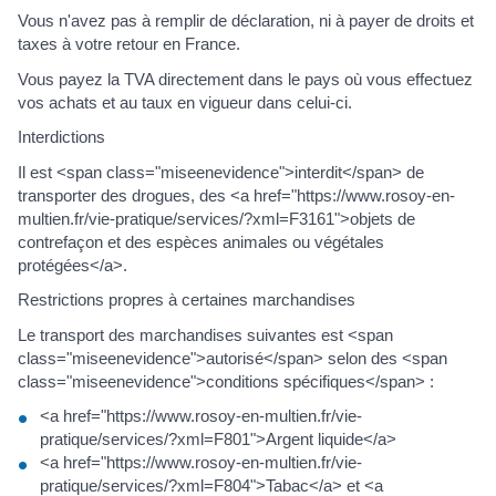
Vous n'avez pas à remplir de déclaration, ni à payer de droits et
taxes à votre retour en France.
Vous payez la TVA directement dans le pays où vous effectuez
vos achats et au taux en vigueur dans celui-ci.
Interdictions
Il est <span class="miseenevidence">interdit</span> de
transporter des drogues, des <a href="https://www.rosoy-en-
multien.fr/vie-pratique/services/?xml=F3161">objets de
contrefaçon et des espèces animales ou végétales
protégées</a>.
Restrictions propres à certaines marchandises
Le transport des marchandises suivantes est <span
class="miseenevidence">autorisé</span> selon des <span
class="miseenevidence">conditions spécifiques</span> :
<a href="https://www.rosoy-en-multien.fr/vie-
pratique/services/?xml=F801">Argent liquide</a>
<a href="https://www.rosoy-en-multien.fr/vie-
pratique/services/?xml=F804">Tabac</a> et <a