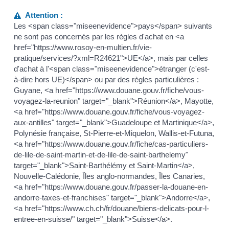
Attention :
Les <span class="miseenevidence">pays</span> suivants
ne sont pas concernés par les règles d'achat en <a
href="https://www.rosoy-en-multien.fr/vie-
pratique/services/?xml=R24621">UE</a>, mais par celles
d'achat à l'<span class="miseenevidence">étranger (c'est-
à-dire hors UE)</span> ou par des règles particulières :
Guyane, <a href="https://www.douane.gouv.fr/fiche/vous-
voyagez-la-reunion" target="_blank">Réunion</a>, Mayotte,
<a href="https://www.douane.gouv.fr/fiche/vous-voyagez-
aux-antilles" target="_blank">Guadeloupe et Martinique</a>,
Polynésie française, St-Pierre-et-Miquelon, Wallis-et-Futuna,
<a href="https://www.douane.gouv.fr/fiche/cas-particuliers-
de-lile-de-saint-martin-et-de-lile-de-saint-barthelemy"
target="_blank">Saint-Barthélémy et Saint-Martin</a>,
Nouvelle-Calédonie, Îles anglo-normandes, Îles Canaries,
<a href="https://www.douane.gouv.fr/passer-la-douane-en-
andorre-taxes-et-franchises" target="_blank">Andorre</a>,
<a href="https://www.ch.ch/fr/douane/biens-delicats-pour-l-
entree-en-suisse/" target="_blank">Suisse</a>.